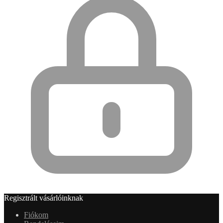
Regisztrált vásárlóinknak
Fiókom