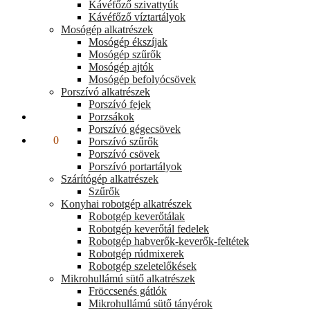
Kávéfőző szivattyúk
Kávéfőző víztartályok
Mosógép alkatrészek
Mosógép ékszíjak
Mosógép szűrők
Mosógép ajtók
Mosógép befolyócsövek
Porszívó alkatrészek
Porszívó fejek
Elállás a szerződéstől
Porzsákok
Porszívó gégecsövek
0
Ft
0
Porszívó szűrők
Porszívó csövek
Porszívó portartályok
Szárítógép alkatrészek
Szűrők
Konyhai robotgép alkatrészek
Robotgép keverőtálak
Robotgép keverőtál fedelek
Robotgép habverők-keverők-feltétek
Robotgép rúdmixerek
Robotgép szeletelőkések
Mikrohullámú sütő alkatrészek
Fröccsenés gátlók
Mikrohullámú sütő tányérok