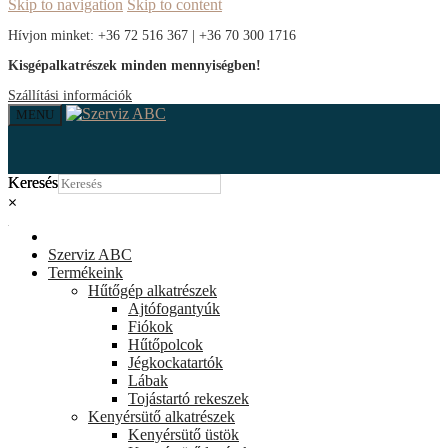
Skip to navigation
Skip to content
Hívjon minket: +36 72 516 367 | +36 70 300 1716
Kisgépalkatrészek minden mennyiségben!
Szállítási információk
MENU
Keresés
Keresés
×
×
Fiókom
Szerviz ABC
Termékeink
Hűtőgép alkatrészek
Ajtófogantyúk
Fiókok
Hűtőpolcok
Jégkockatartók
Lábak
Tojástartó rekeszek
Kenyérsütő alkatrészek
Kenyérsütő üstök