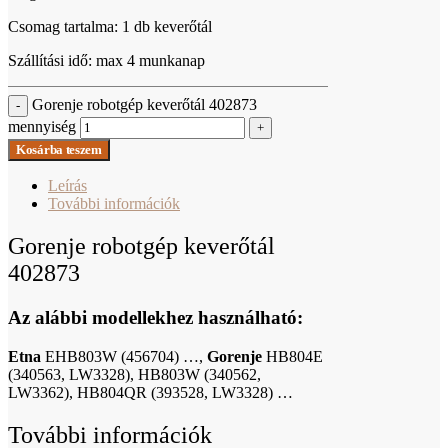
Csomag tartalma: 1 db keverőtál
Szállítási idő: max 4 munkanap
Gorenje robotgép keverőtál 402873
-
mennyiség
+
Kosárba teszem
Leírás
További információk
Gorenje robotgép keverőtál
402873
Az alábbi modellekhez használható:
Etna
EHB803W (456704) …,
Gorenje
HB804E
(340563, LW3328), HB803W (340562,
LW3362), HB804QR (393528, LW3328) …
További információk