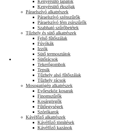
Kenyérsütő lapátok
Kenyérsütő ékszíjak
Páraelszívó alkatrészek
Páraelszívó szénszűrők
Páraelszívó fém zsírszűrők
Szabható szűrőbetétek
Tűzhely és sütő alkatrészek
Felső fűtőszálak
Fúvókák
Izzók
Sütő termosztátok
Pénztár
Sütőrácsok
Tekerőgombok
Tepsik
Tűzhely alsó fűtőszálak
Tűzhely rácsok
Mosogatógép alkatrészek
Evőeszköz kosarak
Finomszűrők
Kosárgörgők
Fűtőegységek
Szórókarok
Kávéfőző alkatrészek
Kávéfőző tömítések
Kávéfőző kazánok