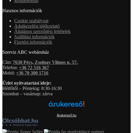
Rendeléseim
Hasznos információk
Cookie szabályzat
Adatkezelési tájékoztató
Általános szerződési feltételek
Szállítási információk
Fizetési információk
Szerviz ABC webáruház
Cím:
7630 Pécs, Zsolnay Vilmos u. 57.
Telefon:
+36 72 516 367
Mobil:
+36 70 300 1716
Üzlet nyitvatartási ideje:
Hétfőtől – Péntekig: 8:30-16:30
Szombat – vasárnap: zárva
Árukereső.hu
marketplace partner